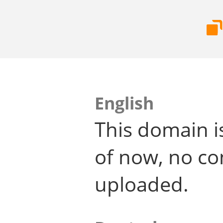
English
This domain i
of now, no co
uploaded.