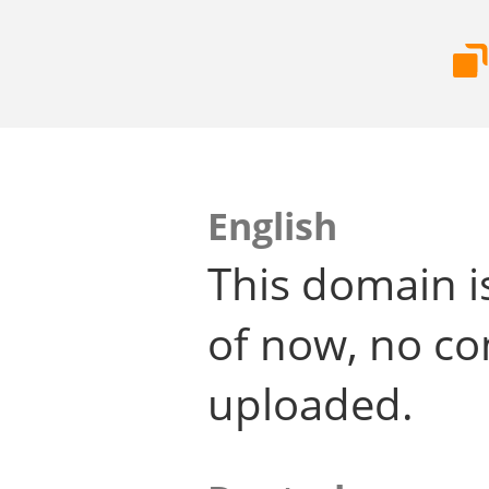
English
This domain i
of now, no co
uploaded.