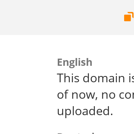
English
This domain i
of now, no co
uploaded.