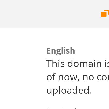
English
This domain i
of now, no co
uploaded.