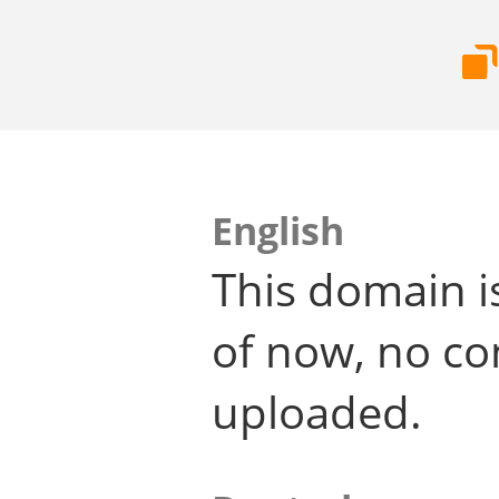
English
This domain i
of now, no co
uploaded.