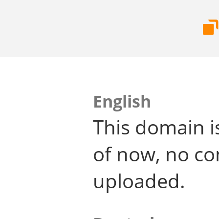
English
This domain i
of now, no co
uploaded.