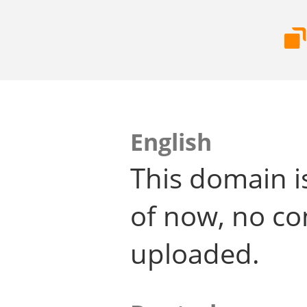
English
This domain i
of now, no co
uploaded.