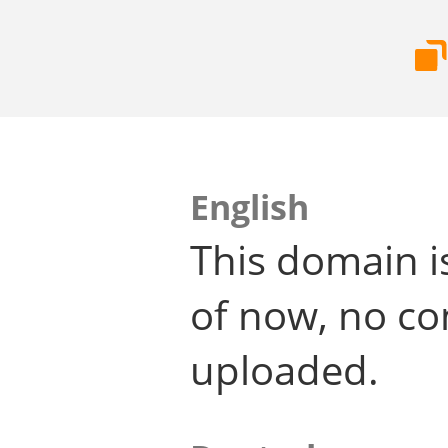
English
This domain i
of now, no co
uploaded.