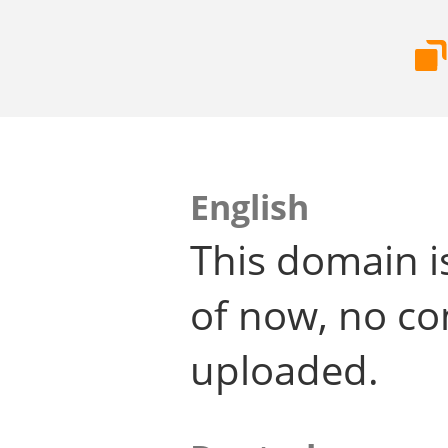
English
This domain i
of now, no co
uploaded.