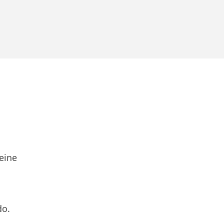
eine
do.