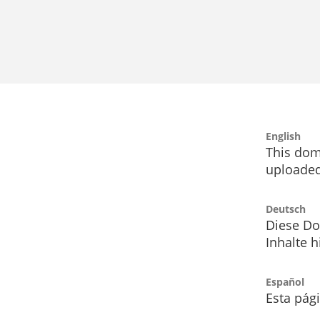
English
This dom
uploaded
Deutsch
Diese Do
Inhalte h
Español
Esta pág