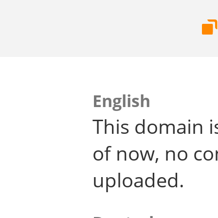
English
This domain i
of now, no co
uploaded.