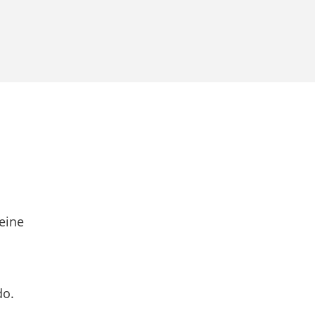
eine
do.