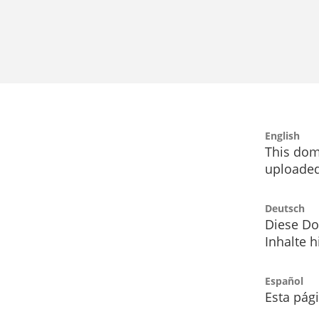
English
This dom
uploaded
Deutsch
Diese Do
Inhalte h
Español
Esta pág