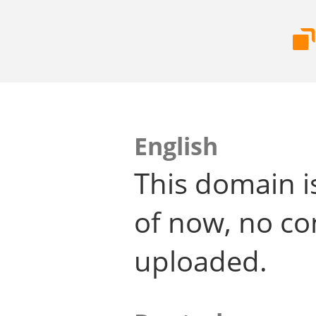
English
This domain i
of now, no co
uploaded.