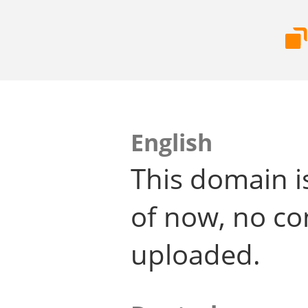
English
This domain i
of now, no co
uploaded.