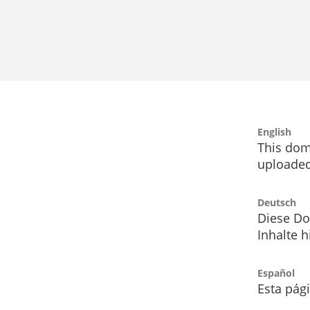
English
This dom
uploaded
Deutsch
Diese Do
Inhalte h
Español
Esta pág