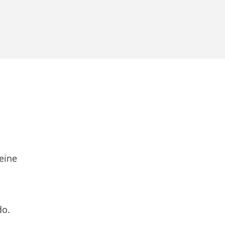
eine
do.