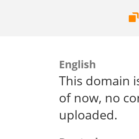
English
This domain i
of now, no co
uploaded.