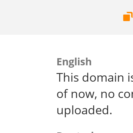
English
This domain i
of now, no co
uploaded.