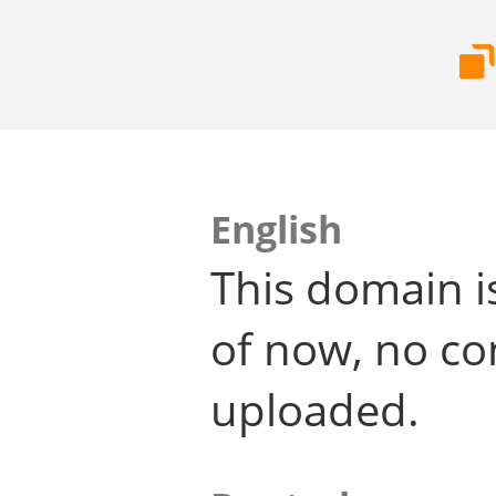
English
This domain i
of now, no co
uploaded.