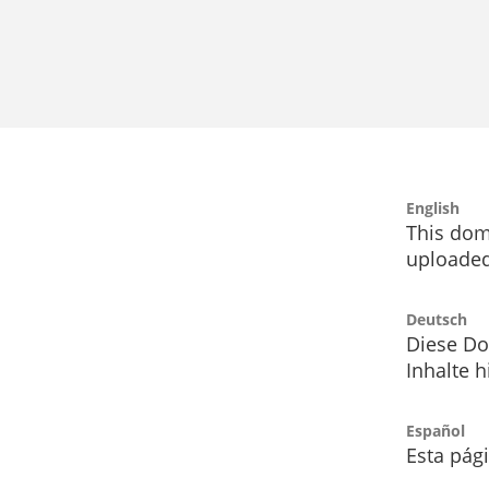
English
This dom
uploaded
Deutsch
Diese Do
Inhalte h
Español
Esta pág