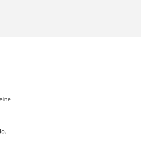
eine
do.