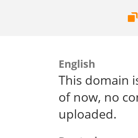
English
This domain i
of now, no co
uploaded.