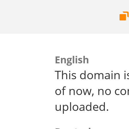
English
This domain i
of now, no co
uploaded.