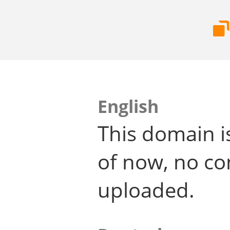
English
This domain i
of now, no co
uploaded.