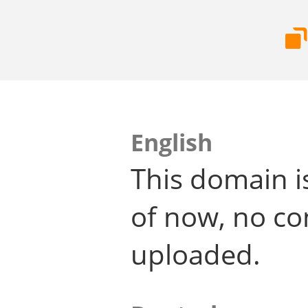
English
This domain i
of now, no co
uploaded.