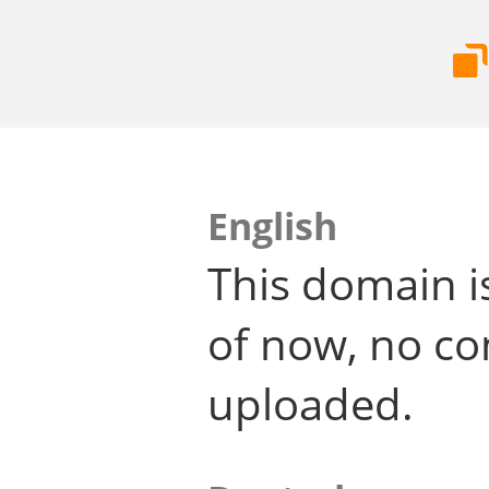
English
This domain i
of now, no co
uploaded.