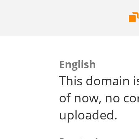
English
This domain i
of now, no co
uploaded.