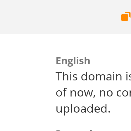
English
This domain i
of now, no co
uploaded.