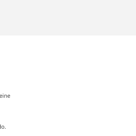
eine
do.