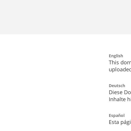
English
This dom
uploaded
Deutsch
Diese Do
Inhalte h
Español
Esta pág