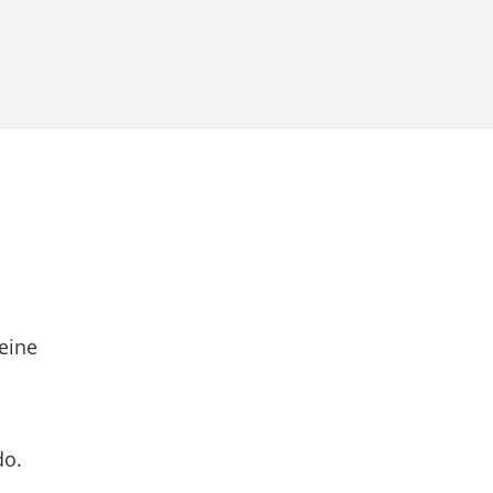
eine
do.