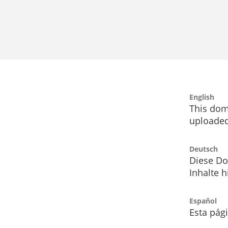
English
This dom
uploaded
Deutsch
Diese Do
Inhalte h
Español
Esta pág