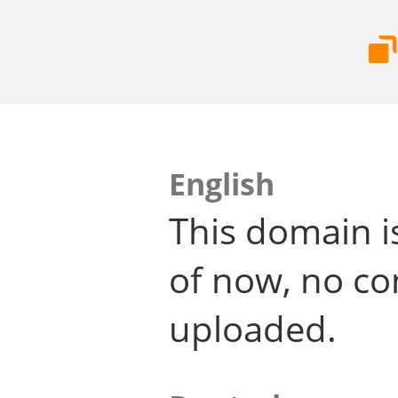
English
This domain i
of now, no co
uploaded.