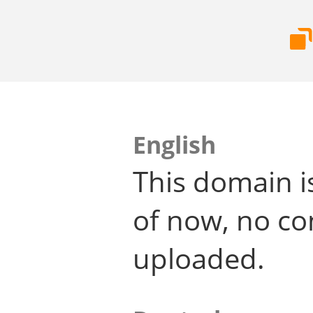
English
This domain i
of now, no co
uploaded.