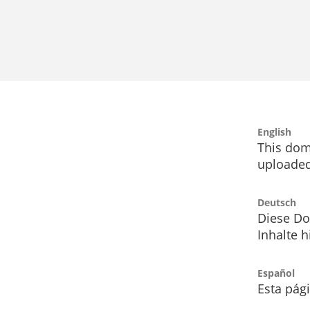
English
This dom
uploaded
Deutsch
Diese Do
Inhalte h
Español
Esta pág