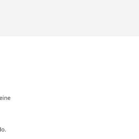
eine
do.