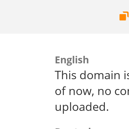
English
This domain i
of now, no co
uploaded.