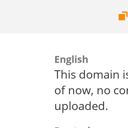
English
This domain i
of now, no co
uploaded.