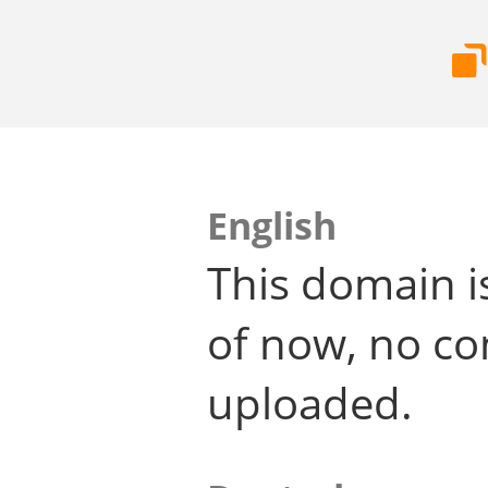
English
This domain i
of now, no co
uploaded.