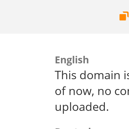
English
This domain i
of now, no co
uploaded.