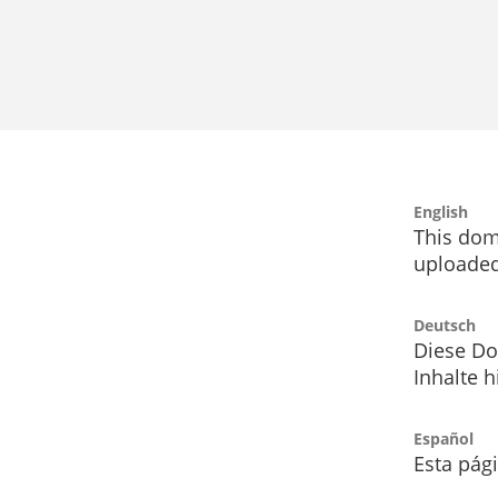
English
This dom
uploaded
Deutsch
Diese Do
Inhalte h
Español
Esta pág