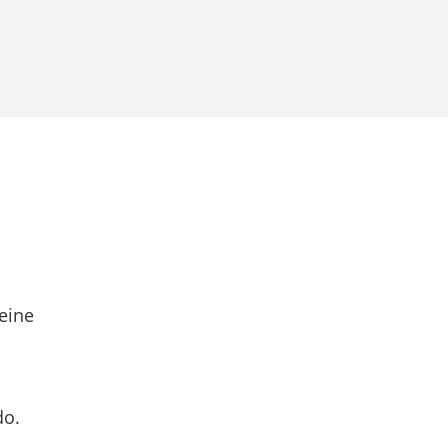
eine
do.