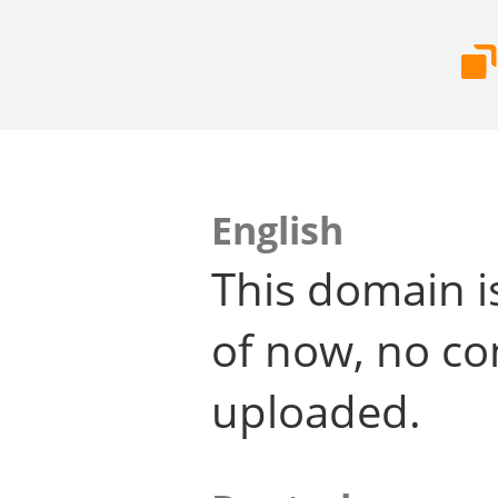
English
This domain i
of now, no co
uploaded.