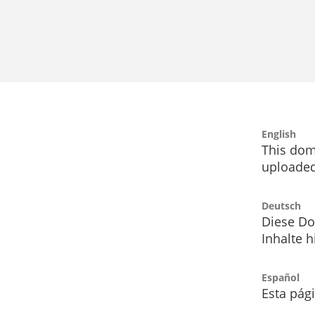
English
This dom
uploaded
Deutsch
Diese Do
Inhalte h
Español
Esta pág