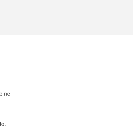
eine
do.