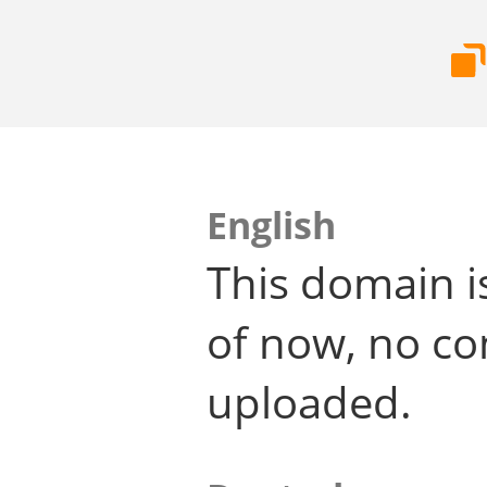
English
This domain i
of now, no co
uploaded.