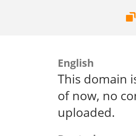
English
This domain i
of now, no co
uploaded.