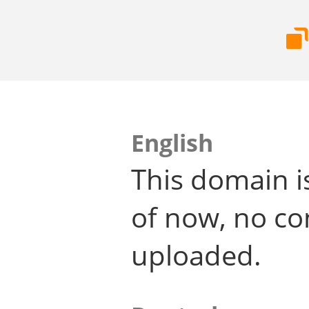
English
This domain i
of now, no co
uploaded.