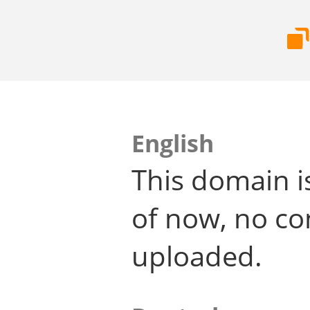
English
This domain i
of now, no co
uploaded.