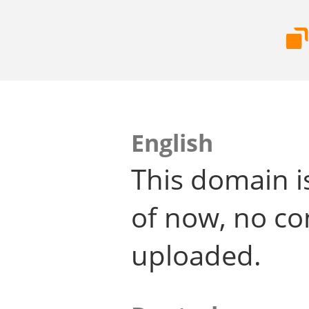
English
This domain i
of now, no co
uploaded.