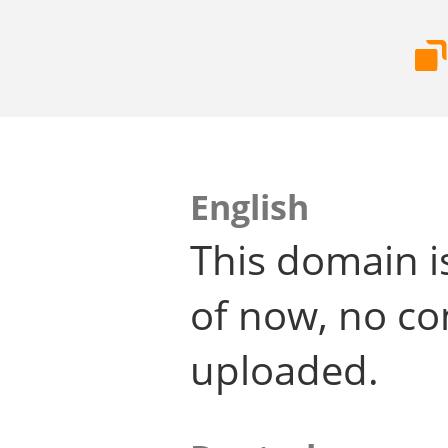
English
This domain i
of now, no co
uploaded.