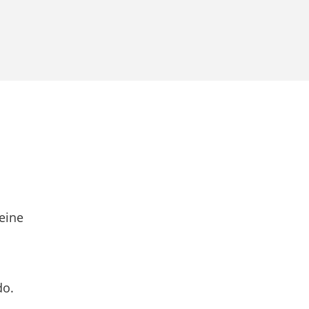
eine
do.