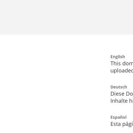
English
This dom
uploaded
Deutsch
Diese Do
Inhalte h
Español
Esta pág