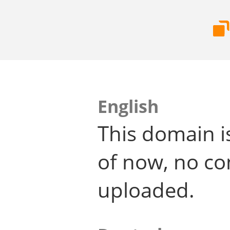
English
This domain i
of now, no co
uploaded.