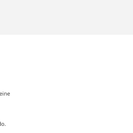
eine
do.