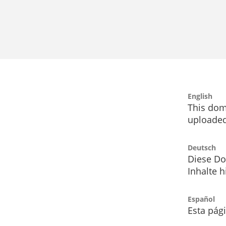
English
This dom
uploaded
Deutsch
Diese Do
Inhalte h
Español
Esta pág