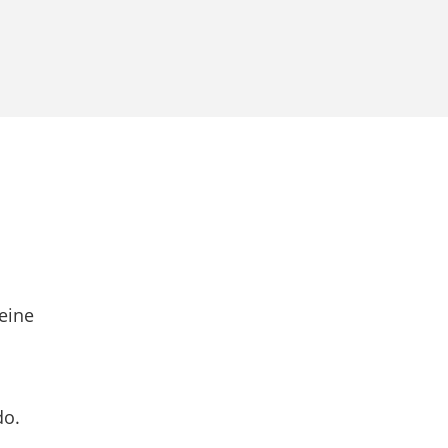
eine
do.