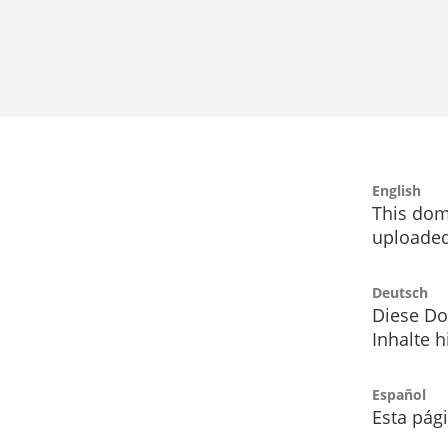
English
This dom
uploaded
Deutsch
Diese Do
Inhalte h
Español
Esta pág