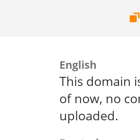
English
This domain i
of now, no co
uploaded.